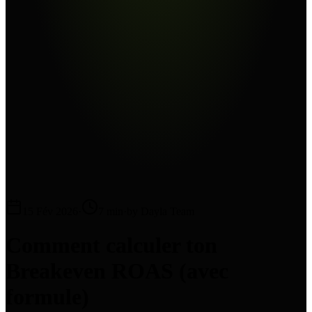
15 Fév 2026
·
7 min
·
by Dayla Team
Comment calculer ton
Breakeven ROAS (avec
formule)