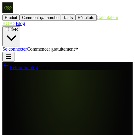
Calculateur
Produit
Comment ça marche
Tarifs
Résultats
ROAS
Blog
🇫🇷
FR
Se connecter
Commencer gratuitement
Retour au blog
Guide