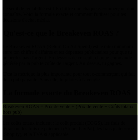
Le seuil de rentabilité est LE chiffre que chaque e-commerçant doit
connaître. Voici la formule exacte et comment l'utiliser pour tes
décisions d'achat média.
Qu'est-ce que le Breakeven ROAS ?
Le Breakeven ROAS (Return On Ad Spend) est le ratio minimum
entre ton chiffre d'affaires et tes dépenses publicitaires pour que tu
ne perdes pas d'argent. En dessous de ce seuil, chaque commande
générée par la pub te coûte de l'argent. Au-dessus, tu gagnes.
C'est la métrique la plus importante pour tout e-commerçant qui fait
de la pub payante. Sans elle, tu pilotes à l'aveugle.
La formule exacte du Breakeven ROAS
Breakeven ROAS = Prix de vente ÷ (Prix de vente − Coûts totaux
hors pub)
Les coûts totaux incluent : le coût produit (COGS), les frais de
livraison, les frais de paiement (Stripe, PayPal), les frais plateforme
(Shopify), et la TVA si applicable.