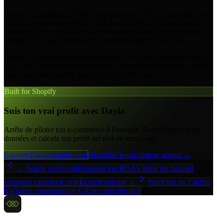
Erreur n°2 : ignorer la TVA. Si tes prix sont TTC (ce qui est le cas
pour la plupart des boutiques B2C en Europe), tu dois déduire la
TVA de ton prix de vente avant de calculer ta marge. Un produit à
39.90€ TTC avec 20% de TVA, c'est en réalité 33.25€ HT.
Erreur n°3 : ne pas compter les retours. Si ton taux de retour est de
5%, c'est 5% de marge en moins sur l'ensemble de tes ventes. Utilise
notre calculateur gratuit pour avoir le chiffre exact.
Built for Shopify
Suis ton vrai profit avec Dayla
Arrête de piloter ton e-commerce à l'aveugle. Dayla connecte tes
données et calcule ton profit net réel en temps réel.
Essayer Dayla gratuitement
Ou utilise le calculateur gratuit →
← Article précédent
Pourquoi ton ROAS Meta est faux (et
comment calculer le vrai)
Article suivant →
Profit net vs. Chiffre
d'affaires : pourquoi ton CA ne veut rien dire