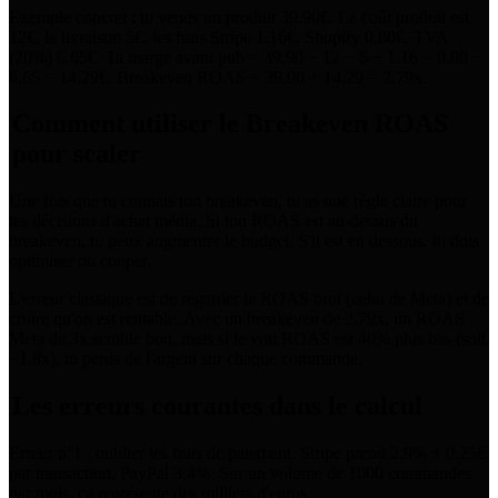
Exemple concret : tu vends un produit 39.90€. Le coût produit est
12€, la livraison 5€, les frais Stripe 1.16€, Shopify 0.80€, TVA
(20%) 6.65€. Ta marge avant pub = 39.90 − 12 − 5 − 1.16 − 0.80 −
6.65 = 14.29€. Breakeven ROAS = 39.90 ÷ 14.29 = 2.79x.
Comment utiliser le Breakeven ROAS
pour scaler
Une fois que tu connais ton breakeven, tu as une règle claire pour
tes décisions d'achat média. Si ton ROAS est au-dessus du
breakeven, tu peux augmenter le budget. S'il est en dessous, tu dois
optimiser ou couper.
L'erreur classique est de regarder le ROAS brut (celui de Meta) et de
croire qu'on est rentable. Avec un breakeven de 2.79x, un ROAS
Meta de 3x semble bon, mais si le vrai ROAS est 40% plus bas (soit
~1.8x), tu perds de l'argent sur chaque commande.
Les erreurs courantes dans le calcul
Erreur n°1 : oublier les frais de paiement. Stripe prend 2.9% + 0.25€
par transaction, PayPal 3.4%. Sur un volume de 1000 commandes
par mois, ça représente des milliers d'euros.